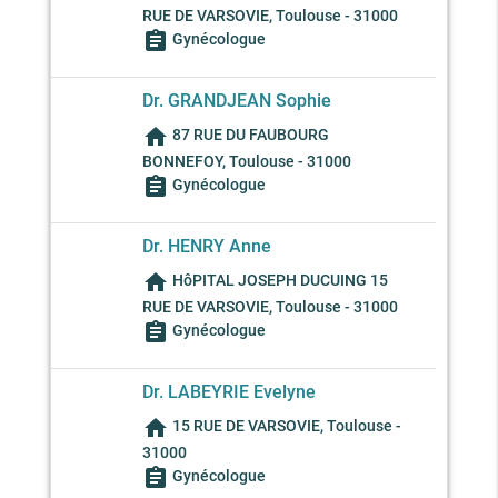
RUE DE VARSOVIE, Toulouse - 31000
assignment
Gynécologue
Dr. GRANDJEAN Sophie
home
87 RUE DU FAUBOURG
BONNEFOY, Toulouse - 31000
assignment
Gynécologue
Dr. HENRY Anne
home
HôPITAL JOSEPH DUCUING 15
RUE DE VARSOVIE, Toulouse - 31000
assignment
Gynécologue
Dr. LABEYRIE Evelyne
home
15 RUE DE VARSOVIE, Toulouse -
31000
assignment
Gynécologue