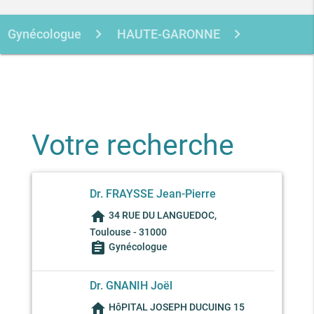
Gynécologue
HAUTE-GARONNE
TOULOUSE
Votre recherche
Dr. FRAYSSE Jean-Pierre
home
34 RUE DU LANGUEDOC,
Toulouse - 31000
assignment
Gynécologue
Dr. GNANIH Joël
home
HôPITAL JOSEPH DUCUING 15