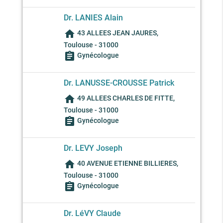
Dr. LANIES Alain
home
43 ALLEES JEAN JAURES,
Toulouse - 31000
assignment
Gynécologue
Dr. LANUSSE-CROUSSE Patrick
home
49 ALLEES CHARLES DE FITTE,
Toulouse - 31000
assignment
Gynécologue
Dr. LEVY Joseph
home
40 AVENUE ETIENNE BILLIERES,
Toulouse - 31000
assignment
Gynécologue
Dr. LéVY Claude