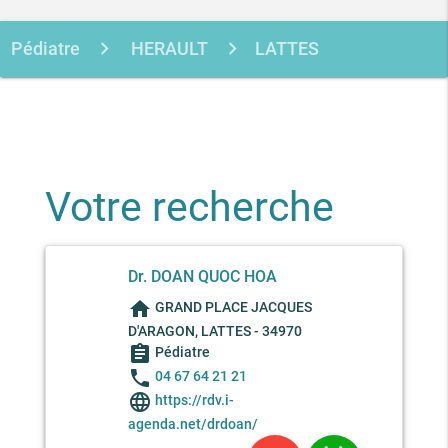
Pédiatre
HERAULT
LATTES
DOAN QUOC HOA
Votre recherche
Dr. DOAN QUOC HOA
home
GRAND PLACE JACQUES
D'ARAGON, LATTES - 34970
assignment
Pédiatre
phone
04 67 64 21 21
language
https://rdv.i-
agenda.net/drdoan/