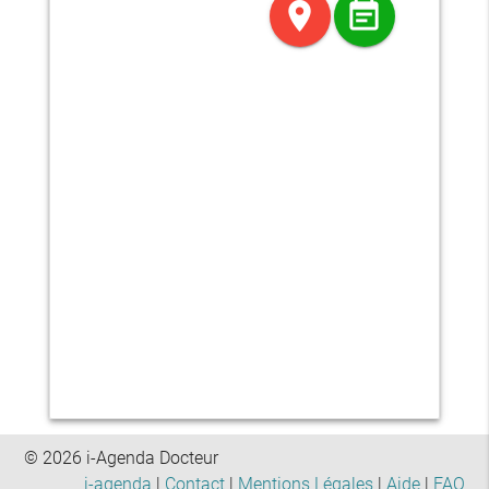
location_on
event_note
© 2026 i-Agenda Docteur
i-agenda
|
Contact
|
Mentions Légales
|
Aide
|
FAQ