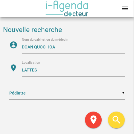
menu
Nouvelle recherche
Nom du cabinet ou du médecin
account_circle
Localisation
location_on
▼
location_on
search