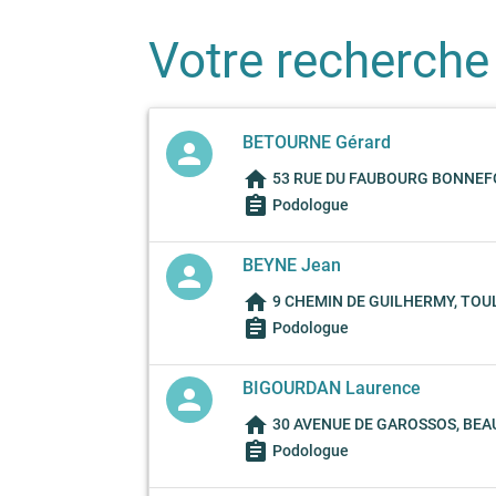
Votre recherche
BETOURNE Gérard
person
home
53 RUE DU FAUBOURG BONNEFO
assignment
Podologue
BEYNE Jean
person
home
9 CHEMIN DE GUILHERMY, TOUL
assignment
Podologue
BIGOURDAN Laurence
person
home
30 AVENUE DE GAROSSOS, BEAU
assignment
Podologue