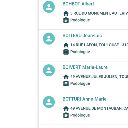
BOHBOT Albert
person
home
3 RUE DU MONUMENT, AUTERIVE
assignment
Podologue
BOITEAU Jean-Luc
person
home
14 RUE LAFON, TOULOUSE - 31
assignment
Podologue
BOIVERT Marie-Laure
person
home
49 AVENUE JULES JULIEN, TOU
assignment
Podologue
BOTTURI Anne-Marie
person
home
49 AVENUE DE MONTAUBAN, C
assignment
Podologue