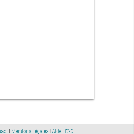
tact
|
Mentions Légales
|
Aide
|
FAQ