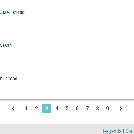
LMA - 31130
 31330
 - 31000
chevron_left
chevron_right
1
2
3
4
5
6
7
8
9
i-agenda
|
Con