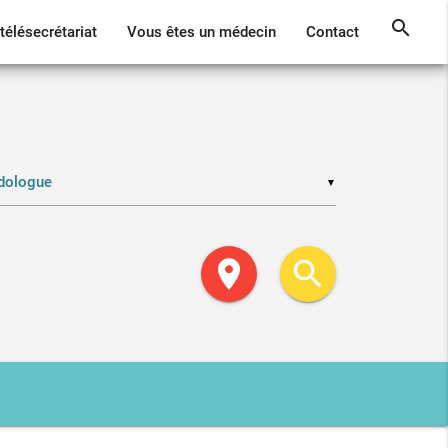
search
télésecrétariat
Vous êtes un médecin
Contact
▼
location_on
search