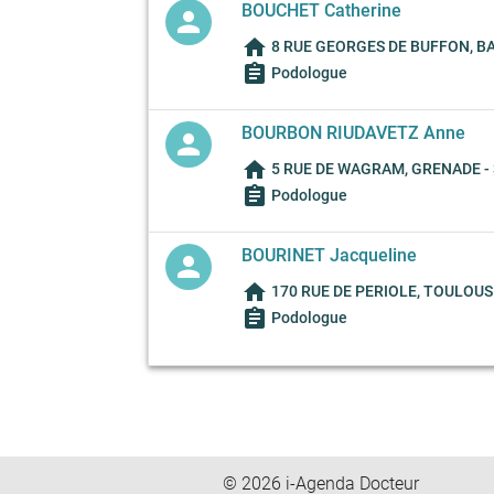
BOUCHET Catherine
person
home
8 RUE GEORGES DE BUFFON, BA
assignment
Podologue
BOURBON RIUDAVETZ Anne
person
home
5 RUE DE WAGRAM, GRENADE -
assignment
Podologue
BOURINET Jacqueline
person
home
170 RUE DE PERIOLE, TOULOUSE
assignment
Podologue
© 2026 i-Agenda Docteur