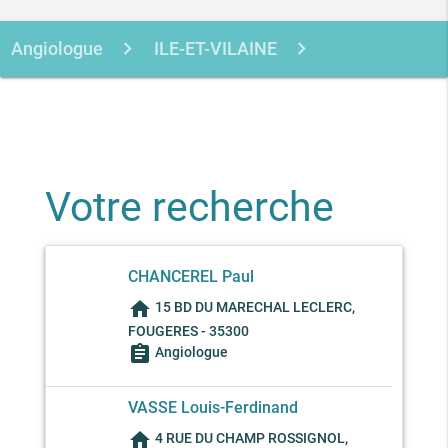
Angiologue
ILE-ET-VILAINE
FOUGERES
Votre recherche
CHANCEREL Paul
home
15 BD DU MARECHAL LECLERC,
FOUGERES - 35300
assignment
Angiologue
VASSE Louis-Ferdinand
home
4 RUE DU CHAMP ROSSIGNOL,