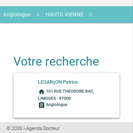
Angiologue
HAUTE-VIENNE
LIMOGES
LEGARCON PATRICE
Votre recherche
LEGARçON Patrice
home
101 RUE THEODORE BAC,
LIMOGES - 87000
assignment
Angiologue
© 2026 i-Agenda Docteur