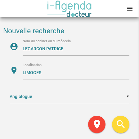
menu
Nouvelle recherche
Nom du cabinet ou du médecin
account_circle
Localisation
location_on
▼
location_on
search