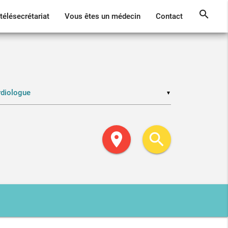
search
télésecrétariat
Vous êtes un médecin
Contact
▼
location_on
search