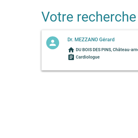
Votre recherche
Dr. MEZZANO Gérard
person
home
DU BOIS DES PINS, Château-arn
assignment
Cardiologue