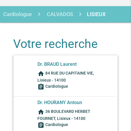
Cardiologue
CALVADOS
LISIEUX
Votre recherche
Dr. BRAUD Laurent
home
84 RUE DU CAPITAINE VIE,
Lisieux - 14100
assignment
Cardiologue
Dr. HOURANY Antoun
home
36 BOULEVARD HERBET
FOURNET, Lisieux - 14100
assignment
Cardiologue