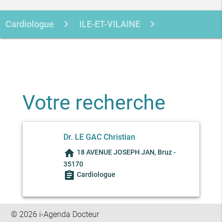
Cardiologue
ILE-ET-VILAINE
BRUZ
Votre recherche
Dr. LE GAC Christian
home
18 AVENUE JOSEPH JAN, Bruz -
35170
assignment
Cardiologue
© 2026 i-Agenda Docteur