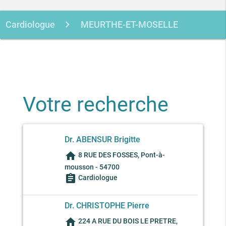
Cardiologue
MEURTHE-ET-MOSELLE
PONT-A-MOUSSON
Votre recherche
Dr. ABENSUR Brigitte
home
8 RUE DES FOSSES, Pont-à-
mousson - 54700
assignment
Cardiologue
Dr. CHRISTOPHE Pierre
home
224 A RUE DU BOIS LE PRETRE,