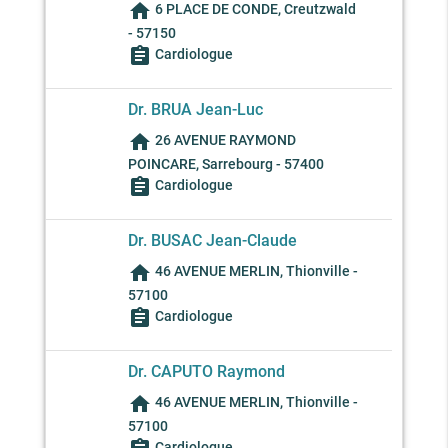
home
6 PLACE DE CONDE, Creutzwald
- 57150
assignment
Cardiologue
Dr. BRUA Jean-Luc
home
26 AVENUE RAYMOND
POINCARE, Sarrebourg - 57400
assignment
Cardiologue
Dr. BUSAC Jean-Claude
home
46 AVENUE MERLIN, Thionville -
57100
assignment
Cardiologue
Dr. CAPUTO Raymond
home
46 AVENUE MERLIN, Thionville -
57100
Cardiologue