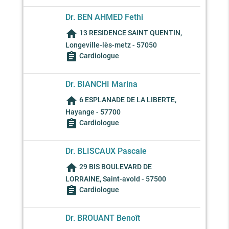
Dr. BEN AHMED Fethi
home
13 RESIDENCE SAINT QUENTIN,
Longeville-lès-metz - 57050
assignment
Cardiologue
Dr. BIANCHI Marina
home
6 ESPLANADE DE LA LIBERTE,
Hayange - 57700
assignment
Cardiologue
Dr. BLISCAUX Pascale
home
29 BIS BOULEVARD DE
LORRAINE, Saint-avold - 57500
assignment
Cardiologue
Dr. BROUANT Benoît