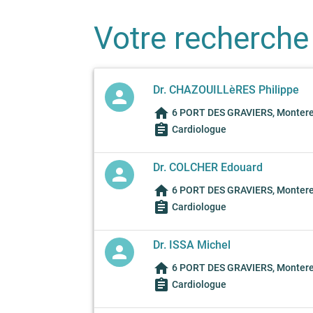
Votre recherche
Dr. CHAZOUILLèRES Philippe
person
home
6 PORT DES GRAVIERS, Monterea
assignment
Cardiologue
Dr. COLCHER Edouard
person
home
6 PORT DES GRAVIERS, Monterea
assignment
Cardiologue
Dr. ISSA Michel
person
home
6 PORT DES GRAVIERS, Monterea
assignment
Cardiologue