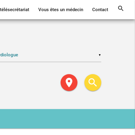
search
télésecrétariat
Vous êtes un médecin
Contact
▼
location_on
search