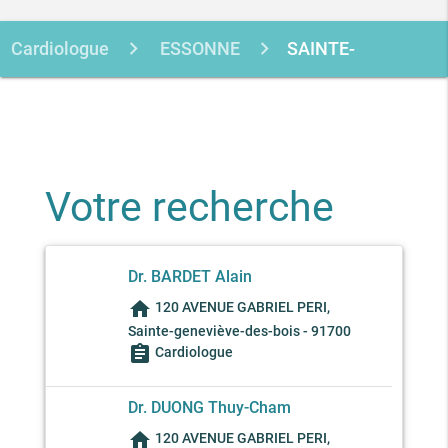
Cardiologue
ESSONNE
SAINTE-
GENEVIEVE-DES-BOIS
Votre recherche
Dr. BARDET Alain
home
120 AVENUE GABRIEL PERI,
Sainte-geneviève-des-bois - 91700
assignment
Cardiologue
Dr. DUONG Thuy-Cham
home
120 AVENUE GABRIEL PERI,