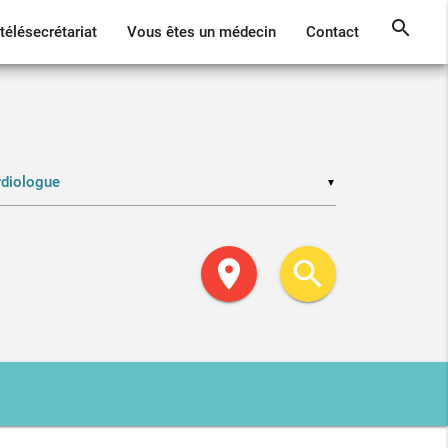
search
télésecrétariat
Vous êtes un médecin
Contact
▼
location_on
search