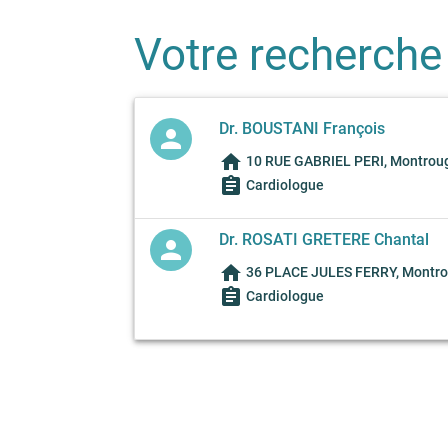
Votre recherche
Dr. BOUSTANI François
person
home
10 RUE GABRIEL PERI, Montroug
assignment
Cardiologue
Dr. ROSATI GRETERE Chantal
person
home
36 PLACE JULES FERRY, Montro
assignment
Cardiologue