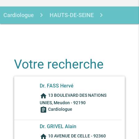
Cardiologue
HAUTS-DE-SEINE
MEUDON
Votre recherche
Dr. FASS Hervé
home
13 BOULEVARD DES NATIONS
UNIES, Meudon - 92190
assignment
Cardiologue
Dr. GRIVEL Alain
home
10 AVENUE DE CELLE - 92360