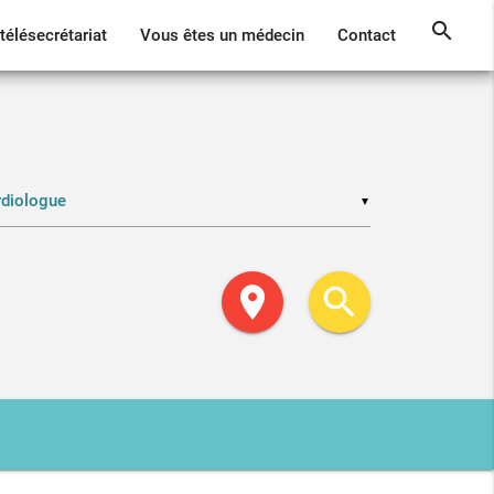
search
télésecrétariat
Vous êtes un médecin
Contact
▼
location_on
search