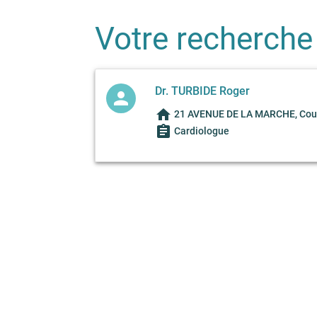
Votre recherche
Dr. TURBIDE Roger
person
home
21 AVENUE DE LA MARCHE, Coub
assignment
Cardiologue