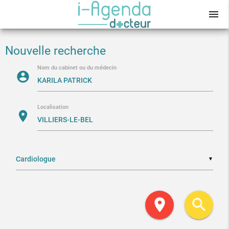
menu
Nouvelle recherche
Nom du cabinet ou du médecin
account_circle
Localisation
location_on
▼
location_on
search