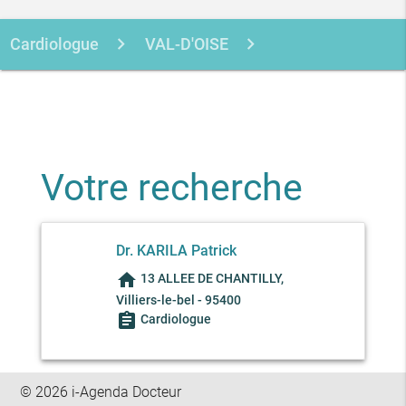
Cardiologue
VAL-D'OISE
VILLIERS-LE-BEL
KARILA PATRICK
Votre recherche
Dr. KARILA Patrick
home
13 ALLEE DE CHANTILLY,
Villiers-le-bel - 95400
assignment
Cardiologue
© 2026 i-Agenda Docteur