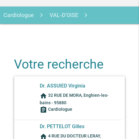
Cardiologue
VAL-D'OISE
ENGHIEN-LES-BAINS
Votre recherche
Dr. ASSUIED Virginia
home
32 RUE DE MORA, Enghien-les-
bains - 95880
assignment
Cardiologue
Dr. PETTELOT Gilles
home
4 RUE DU DOCTEUR LERAY,