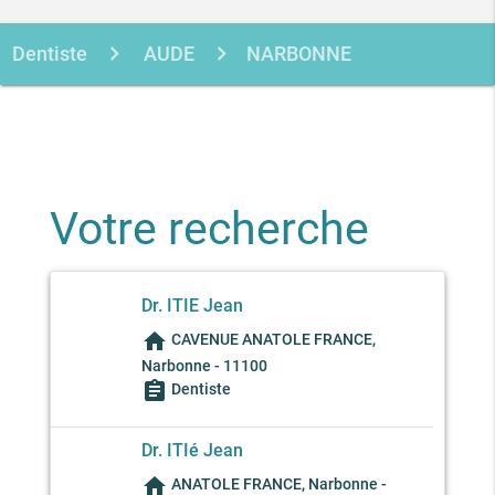
Dentiste
AUDE
NARBONNE
ITIE JEAN
Votre recherche
Dr. ITIE Jean
home
CAVENUE ANATOLE FRANCE,
Narbonne - 11100
assignment
Dentiste
Dr. ITIé Jean
home
ANATOLE FRANCE, Narbonne -