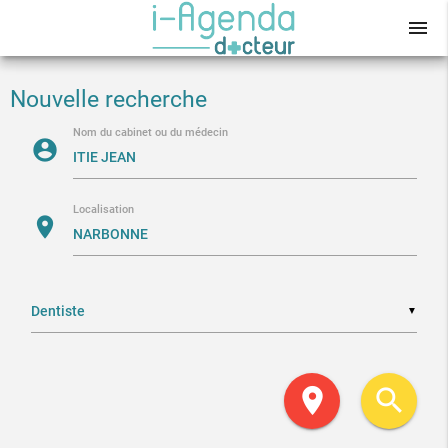
menu
Nouvelle recherche
Nom du cabinet ou du médecin
account_circle
Localisation
location_on
▼
location_on
search