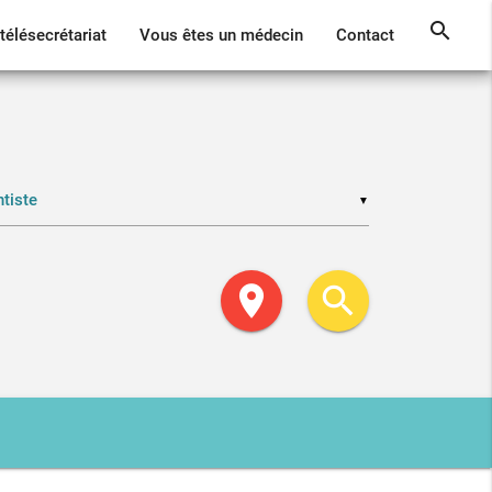
search
télésecrétariat
Vous êtes un médecin
Contact
▼
location_on
search