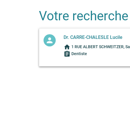
Votre recherche
Dr. CARRE-CHALESLE Lucile
person
home
1 RUE ALBERT SCHWEITZER, Sai
assignment
Dentiste