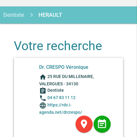
Dentiste
HERAULT
Votre recherche
Dr. CRESPO Véronique
home
25 RUE DU MILLENAIRE,
VALERGUES - 34130
assignment
Dentiste
phone
04 67 83 11 12
language
https://rdv.i-
agenda.net/drcrespo/
location_on
event_note