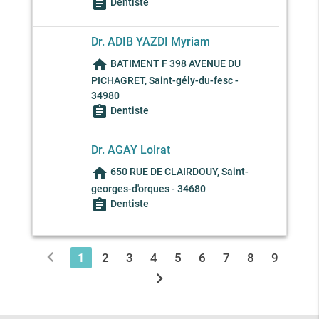
assignment
Dentiste
Dr. ADIB YAZDI Myriam
home
BATIMENT F 398 AVENUE DU
PICHAGRET, Saint-gély-du-fesc -
34980
assignment
Dentiste
Dr. AGAY Loirat
home
650 RUE DE CLAIRDOUY, Saint-
georges-d'orques - 34680
assignment
Dentiste
chevron_left
1
2
3
4
5
6
7
8
9
chevron_right