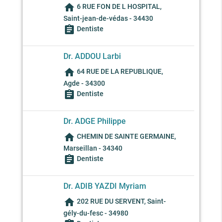
home
6 RUE FON DE L HOSPITAL,
Saint-jean-de-védas - 34430
assignment
Dentiste
Dr. ADDOU Larbi
home
64 RUE DE LA REPUBLIQUE,
Agde - 34300
assignment
Dentiste
Dr. ADGE Philippe
home
CHEMIN DE SAINTE GERMAINE,
Marseillan - 34340
assignment
Dentiste
Dr. ADIB YAZDI Myriam
home
202 RUE DU SERVENT, Saint-
gély-du-fesc - 34980