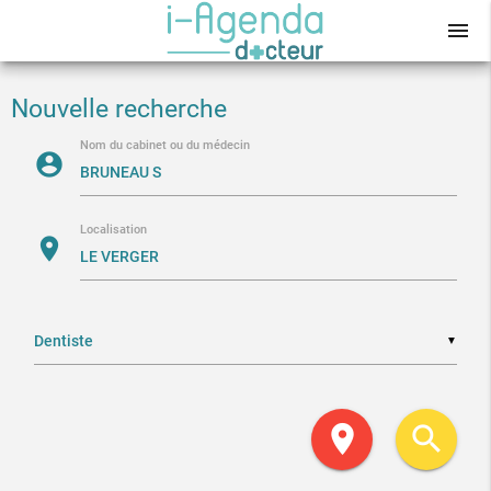
menu
Nouvelle recherche
Nom du cabinet ou du médecin
account_circle
Localisation
location_on
▼
location_on
search