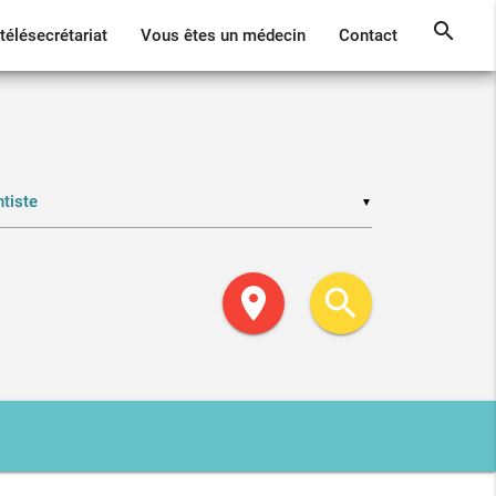
search
télésecrétariat
Vous êtes un médecin
Contact
▼
location_on
search