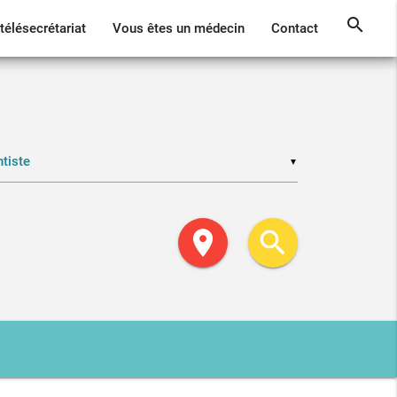
search
télésecrétariat
Vous êtes un médecin
Contact
▼
location_on
search