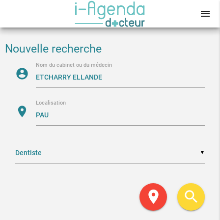
menu
Nouvelle recherche
Nom du cabinet ou du médecin
account_circle
Localisation
location_on
▼
location_on
search