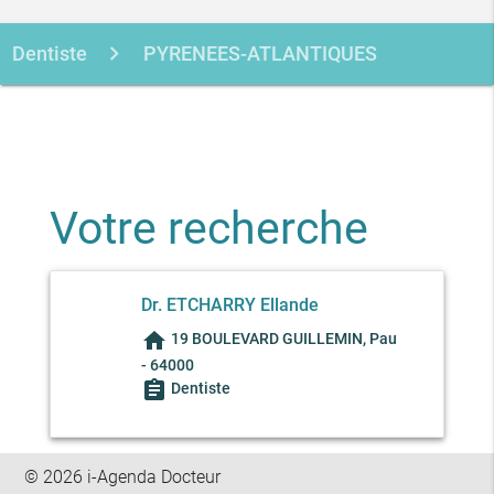
Dentiste
PYRENEES-ATLANTIQUES
PAU
ETCHARRY ELLANDE
Votre recherche
Dr. ETCHARRY Ellande
home
19 BOULEVARD GUILLEMIN, Pau
- 64000
assignment
Dentiste
© 2026 i-Agenda Docteur