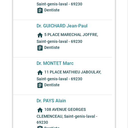
Saint-genis-laval - 69230
assignment
Dentiste
Dr. GUICHARD Jean-Paul
home
5 PLACE MARECHAL JOFFRE,
Saint-genis-laval - 69230
assignment
Dentiste
Dr. MONTET Marc
home
11 PLACE MATHIEU JABOULAY,
Saint-genis-laval - 69230
assignment
Dentiste
Dr. PAYS Alain
home
108 AVENUE GEORGES
CLEMENCEAU, Saint-genis-laval -
69230