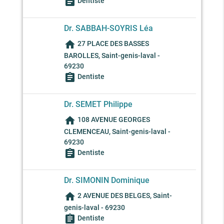
assignment
Dentiste
Dr. SABBAH-SOYRIS Léa
home
27 PLACE DES BASSES
BAROLLES, Saint-genis-laval -
69230
assignment
Dentiste
Dr. SEMET Philippe
home
108 AVENUE GEORGES
CLEMENCEAU, Saint-genis-laval -
69230
assignment
Dentiste
Dr. SIMONIN Dominique
home
2 AVENUE DES BELGES, Saint-
genis-laval - 69230
assignment
Dentiste