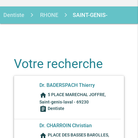
Dentiste
RHONE
SAINT-GENIS-
LAVAL
Votre recherche
Dr. BADERSPACH Thierry
home
5 PLACE MARECHAL JOFFRE,
Saint-genis-laval - 69230
assignment
Dentiste
Dr. CHARROIN Christian
home
PLACE DES BASSES BAROLLES,