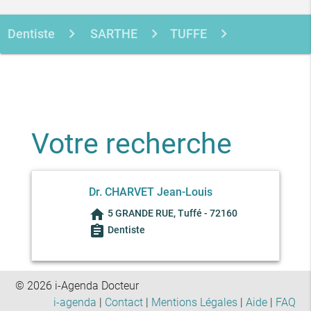
Dentiste
SARTHE
TUFFE
CHARVET JEAN-LOUIS
Votre recherche
Dr. CHARVET Jean-Louis
home
5 GRANDE RUE, Tuffé - 72160
assignment
Dentiste
© 2026 i-Agenda Docteur
i-agenda
|
Contact
|
Mentions Légales
|
Aide
|
FAQ