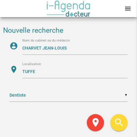
menu
Nouvelle recherche
Nom du cabinet ou du médecin
account_circle
Localisation
location_on
▼
location_on
search