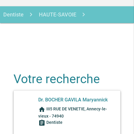
Dentiste
HAUTE-SAVOIE
ANNECY-LE-VIEUX
BOCHER GAVILA
MARYANNICK
Votre recherche
Dr. BOCHER GAVILA Maryannick
home
III5 RUE DE VENETIE, Annecy-le-
vieux - 74940
assignment
Dentiste