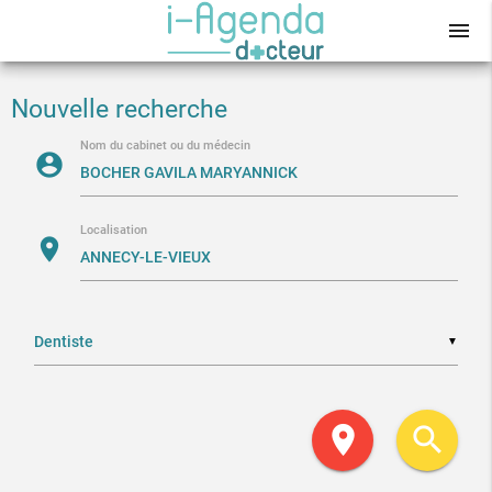
menu
Nouvelle recherche
Nom du cabinet ou du médecin
account_circle
Localisation
location_on
▼
location_on
search