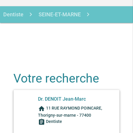
Dentiste
SEINE-ET-MARNE
THORIGNY-SUR-MARNE
DENOIT
JEAN-MARC
Votre recherche
Dr. DENOIT Jean-Marc
home
11 RUE RAYMOND POINCARE,
Thorigny-sur-marne - 77400
assignment
Dentiste