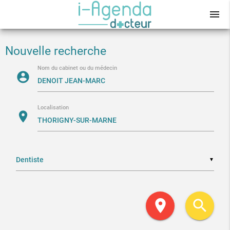
menu
Nouvelle recherche
Nom du cabinet ou du médecin
account_circle
Localisation
location_on
▼
location_on
search