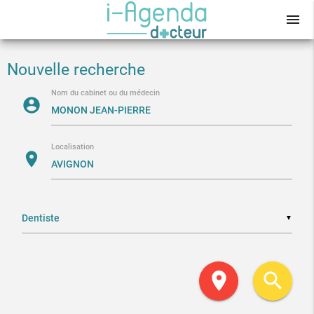
menu
Nouvelle recherche
Nom du cabinet ou du médecin
account_circle
Localisation
location_on
▼
location_on
search