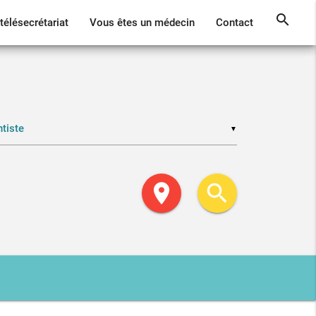
search
télésecrétariat
Vous êtes un médecin
Contact
▼
location_on
search