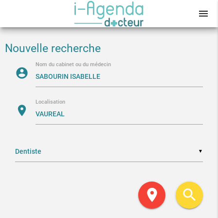
menu
Nouvelle recherche
Nom du cabinet ou du médecin
account_circle
Localisation
location_on
▼
location_on
search