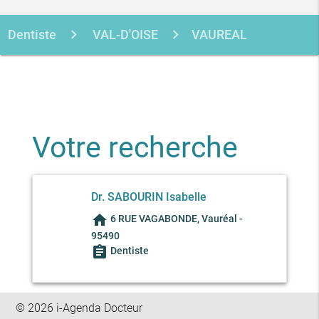
Dentiste
VAL-D'OISE
VAUREAL
SABOURIN ISABELLE
Votre recherche
Dr. SABOURIN Isabelle
home
6 RUE VAGABONDE, Vauréal -
95490
assignment
Dentiste
© 2026 i-Agenda Docteur