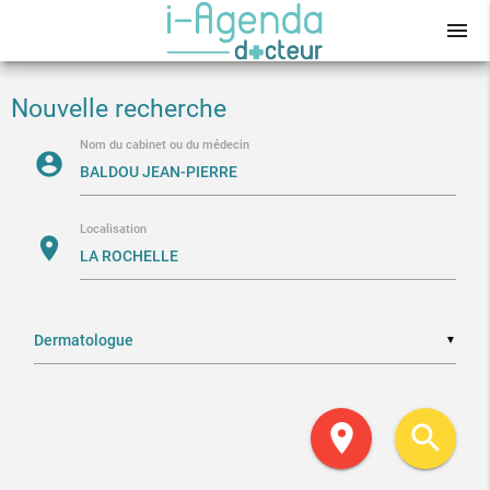
menu
Nouvelle recherche
Nom du cabinet ou du médecin
account_circle
Localisation
location_on
▼
location_on
search