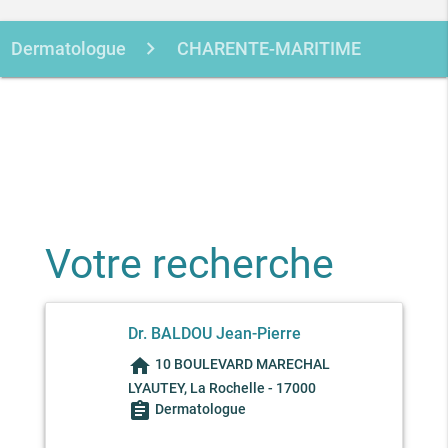
Dermatologue
CHARENTE-MARITIME
LA ROCHELLE
BALDOU JEAN-
PIERRE
Votre recherche
Dr. BALDOU Jean-Pierre
home
10 BOULEVARD MARECHAL
LYAUTEY, La Rochelle - 17000
assignment
Dermatologue