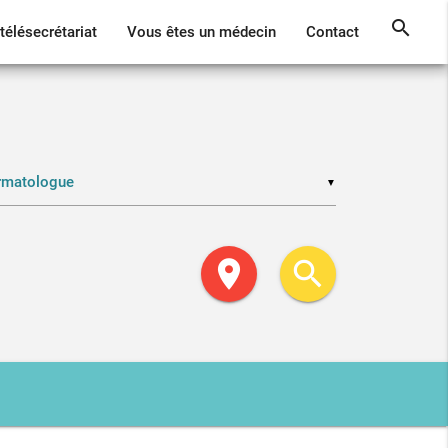
search
télésecrétariat
Vous êtes un médecin
Contact
▼
location_on
search