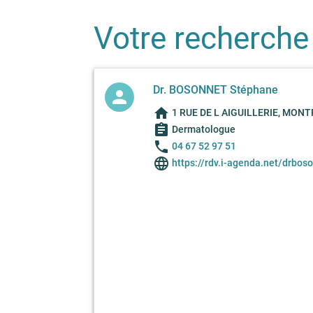
Votre recherche
Dr. BOSONNET Stéphane
person
home
1 RUE DE L AIGUILLERIE, MONT
assignment
Dermatologue
phone
04 67 52 97 51
language
https://rdv.i-agenda.net/drbos