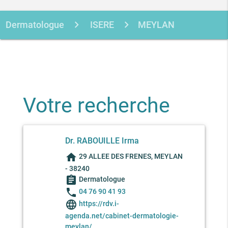
Dermatologue
ISERE
MEYLAN
RABOUILLE IRMA
Votre recherche
Dr. RABOUILLE Irma
home
29 ALLEE DES FRENES, MEYLAN
- 38240
assignment
Dermatologue
phone
04 76 90 41 93
language
https://rdv.i-
agenda.net/cabinet-dermatologie-
meylan/