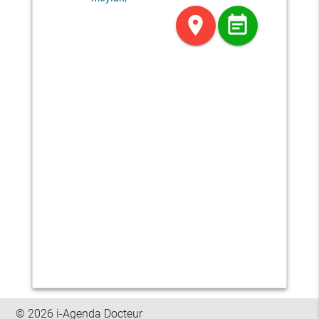
location_on
event_note
© 2026 i-Agenda Docteur