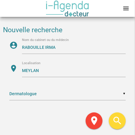
menu
Nouvelle recherche
Nom du cabinet ou du médecin
account_circle
Localisation
location_on
▼
location_on
search