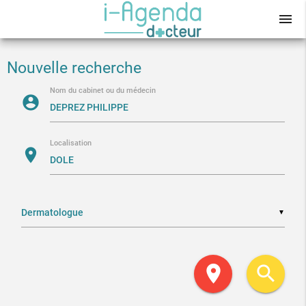
menu
Nouvelle recherche
Nom du cabinet ou du médecin
account_circle
Localisation
location_on
▼
location_on
search