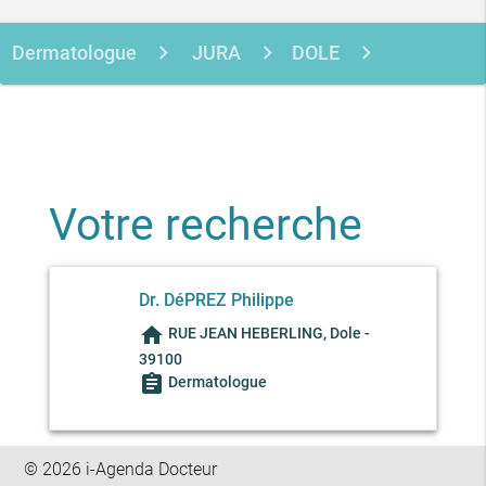
Dermatologue
JURA
DOLE
DEPREZ PHILIPPE
Votre recherche
Dr. DéPREZ Philippe
home
RUE JEAN HEBERLING, Dole -
39100
assignment
Dermatologue
© 2026 i-Agenda Docteur