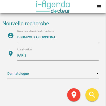
menu
Nouvelle recherche
Nom du cabinet ou du médecin
account_circle
Localisation
location_on
▼
location_on
search