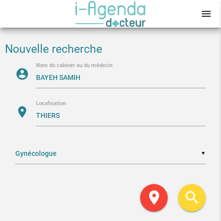
menu
Nouvelle recherche
Nom du cabinet ou du médecin
account_circle
Localisation
location_on
▼
location_on
search