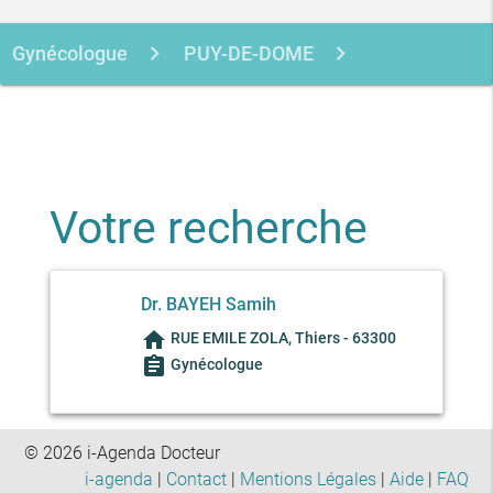
Gynécologue
PUY-DE-DOME
THIERS
BAYEH SAMIH
Votre recherche
Dr. BAYEH Samih
home
RUE EMILE ZOLA, Thiers - 63300
assignment
Gynécologue
© 2026 i-Agenda Docteur
i-agenda
|
Contact
|
Mentions Légales
|
Aide
|
FAQ