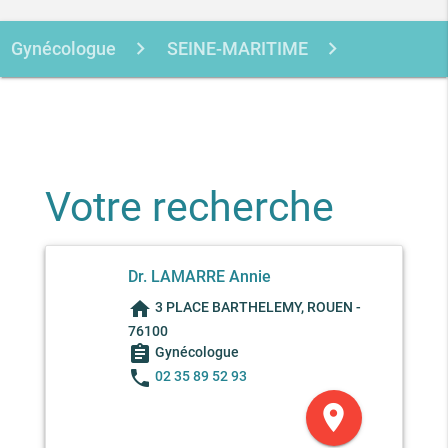
Gynécologue
SEINE-MARITIME
ROUEN
Votre recherche
Dr. LAMARRE Annie
home
3 PLACE BARTHELEMY, ROUEN -
76100
assignment
Gynécologue
phone
02 35 89 52 93
location_on