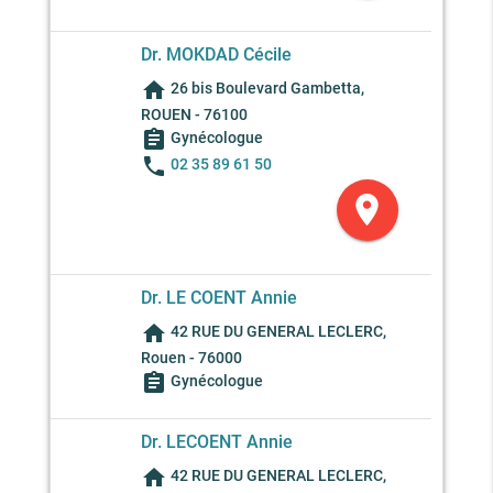
Dr. MOKDAD Cécile
home
26 bis Boulevard Gambetta,
ROUEN - 76100
assignment
Gynécologue
phone
02 35 89 61 50
location_on
Dr. LE COENT Annie
home
42 RUE DU GENERAL LECLERC,
Rouen - 76000
assignment
Gynécologue
Dr. LECOENT Annie
home
42 RUE DU GENERAL LECLERC,