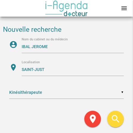
menu
Nouvelle recherche
Nom du cabinet ou du médecin
account_circle
Localisation
location_on
▼
location_on
search