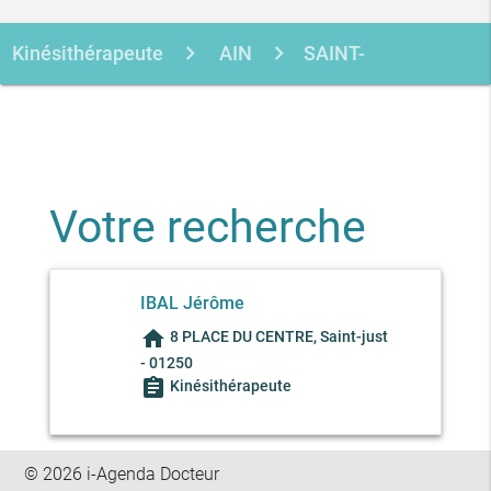
Kinésithérapeute
AIN
SAINT-
JUST
IBAL JEROME
Votre recherche
IBAL Jérôme
home
8 PLACE DU CENTRE, Saint-just
- 01250
assignment
Kinésithérapeute
© 2026 i-Agenda Docteur