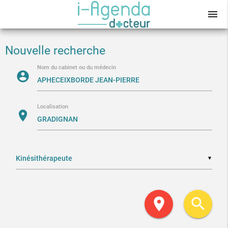
menu
Nouvelle recherche
Nom du cabinet ou du médecin
account_circle
Localisation
location_on
▼
location_on
search