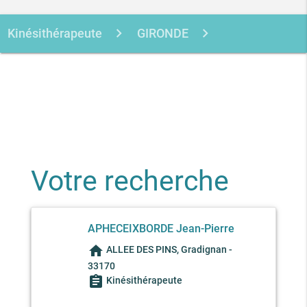
Kinésithérapeute
GIRONDE
GRADIGNAN
APHECEIXBORDE JEAN-
PIERRE
Votre recherche
APHECEIXBORDE Jean-Pierre
home
ALLEE DES PINS, Gradignan -
33170
assignment
Kinésithérapeute