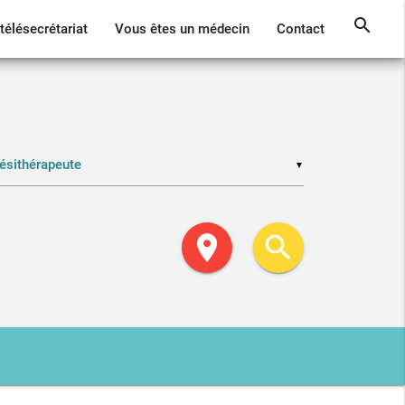
search
télésecrétariat
Vous êtes un médecin
Contact
▼
location_on
search