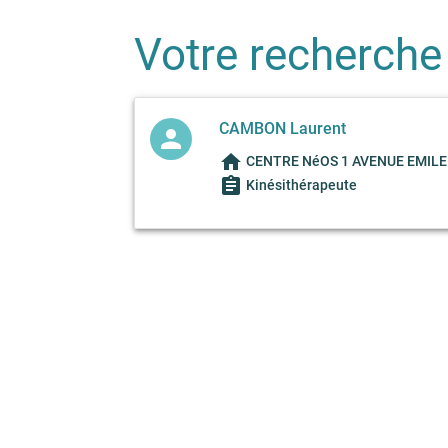
Votre recherche
CAMBON Laurent
person
home
CENTRE NéOS 1 AVENUE EMILE B
assignment
Kinésithérapeute