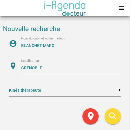
menu
Nouvelle recherche
Nom du cabinet ou du médecin
account_circle
Localisation
location_on
▼
location_on
search