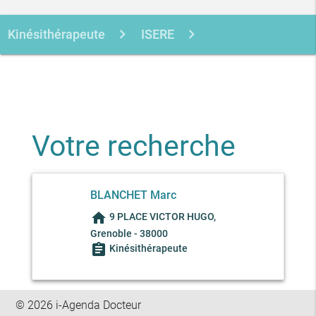
Kinésithérapeute
ISERE
GRENOBLE
BLANCHET MARC
Votre recherche
BLANCHET Marc
home
9 PLACE VICTOR HUGO,
Grenoble - 38000
assignment
Kinésithérapeute
© 2026 i-Agenda Docteur