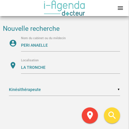
menu
Nouvelle recherche
Nom du cabinet ou du médecin
account_circle
Localisation
location_on
▼
location_on
search