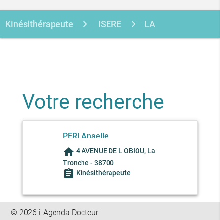
Kinésithérapeute
ISERE
LA
TRONCHE
PERI ANAELLE
Votre recherche
PERI Anaelle
home
4 AVENUE DE L OBIOU, La
Tronche - 38700
assignment
Kinésithérapeute
© 2026 i-Agenda Docteur