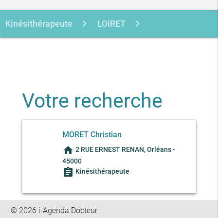
Kinésithérapeute
LOIRET
ORLEANS
MORET CHRISTIAN
Votre recherche
MORET Christian
home
2 RUE ERNEST RENAN, Orléans -
45000
assignment
Kinésithérapeute
© 2026 i-Agenda Docteur