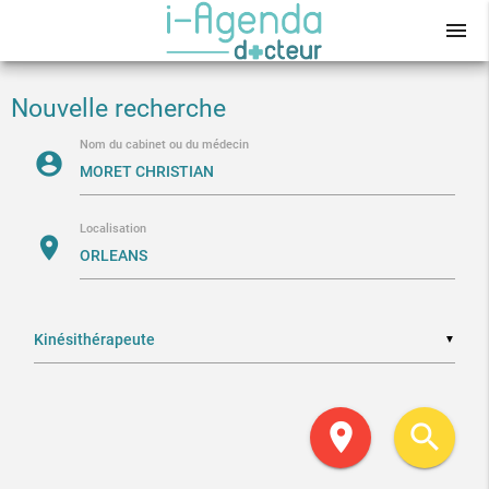
menu
Nouvelle recherche
Nom du cabinet ou du médecin
account_circle
Localisation
location_on
▼
location_on
search