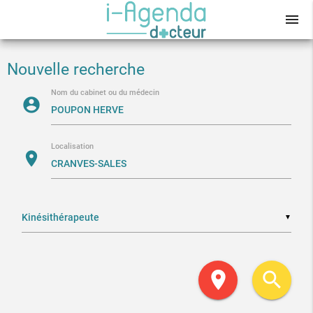
menu
Nouvelle recherche
Nom du cabinet ou du médecin
account_circle
Localisation
location_on
▼
location_on
search