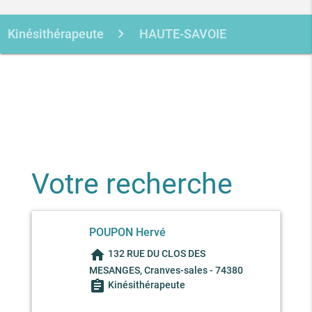
Kinésithérapeute
HAUTE-SAVOIE
CRANVES-SALES
POUPON
HERVE
Votre recherche
POUPON Hervé
home
132 RUE DU CLOS DES
MESANGES, Cranves-sales - 74380
assignment
Kinésithérapeute