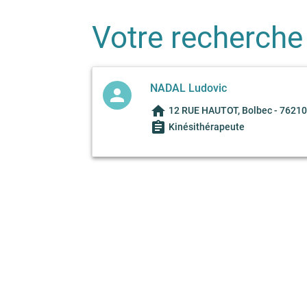
Votre recherche
NADAL Ludovic
person
home
12 RUE HAUTOT, Bolbec - 76210
assignment
Kinésithérapeute