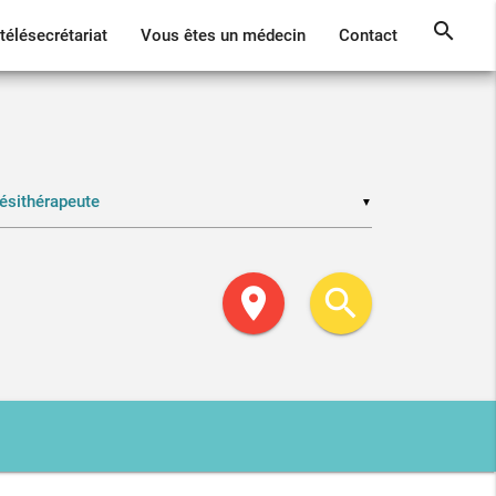
search
télésecrétariat
Vous êtes un médecin
Contact
▼
location_on
search