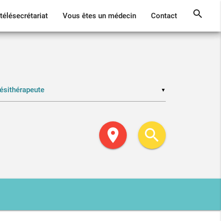
search
télésecrétariat
Vous êtes un médecin
Contact
▼
location_on
search