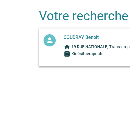
Votre recherche
COUDRAY Benoit
person
home
19 RUE NATIONALE, Trans-en-p
assignment
Kinésithérapeute