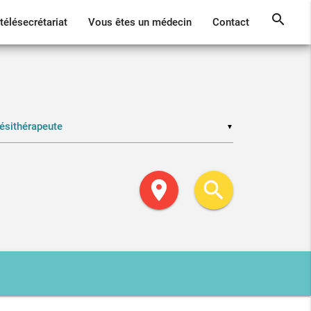
search
télésecrétariat
Vous êtes un médecin
Contact
▼
location_on
search