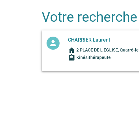
Votre recherche
CHARRIER Laurent
person
home
2 PLACE DE L EGLISE, Quarré-l
assignment
Kinésithérapeute