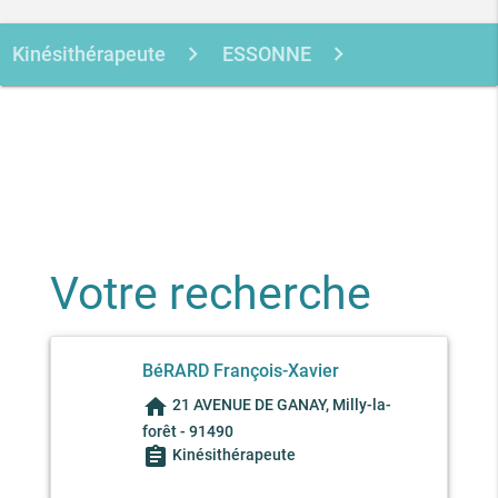
Kinésithérapeute
ESSONNE
MILLY-LA-FORET
BERARD FRANCOIS-
XAVIER
Votre recherche
BéRARD François-Xavier
home
21 AVENUE DE GANAY, Milly-la-
forêt - 91490
assignment
Kinésithérapeute