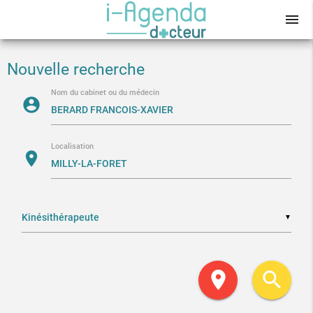
menu
Nouvelle recherche
Nom du cabinet ou du médecin
account_circle
Localisation
location_on
▼
location_on
search