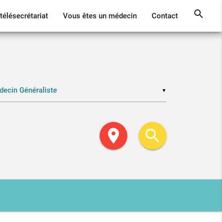
search
télésecrétariat
Vous êtes un médecin
Contact
▼
location_on
search