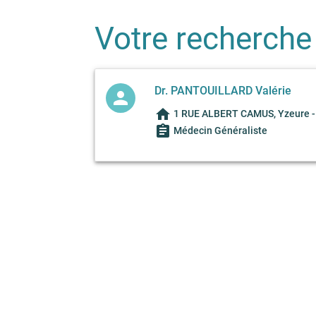
Votre recherche
Dr. PANTOUILLARD Valérie
person
home
1 RUE ALBERT CAMUS, Yzeure -
assignment
Médecin Généraliste